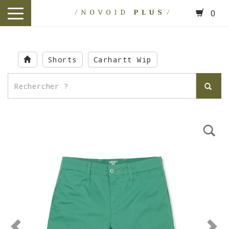
0
toggle
navigation
Skip
to
Shorts
Carhartt Wip
main
content