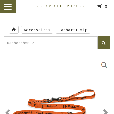
0
toggle
navigation
Skip
to
Accessoires
Carhartt Wip
main
content