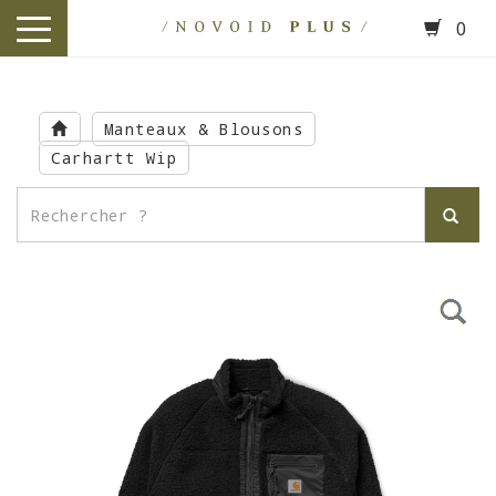
0
toggle
navigation
Skip
to
Manteaux & Blousons
main
Carhartt Wip
content