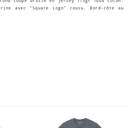
rond coupe droite en jersey 175gr 100% coton.
trine avec "Square Logo" cousu. Bord-côte au