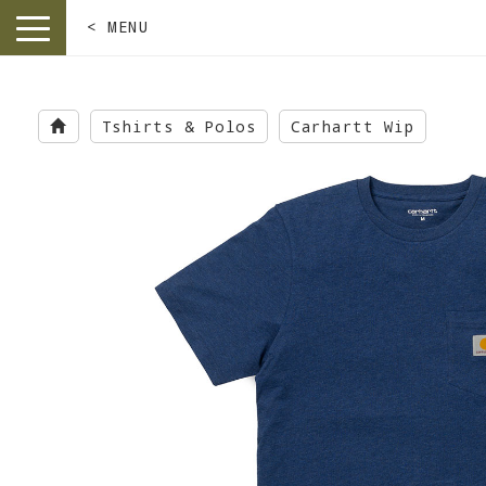
< MENU
toggle
navigation
Skip
to
Tshirts & Polos
Carhartt Wip
main
content