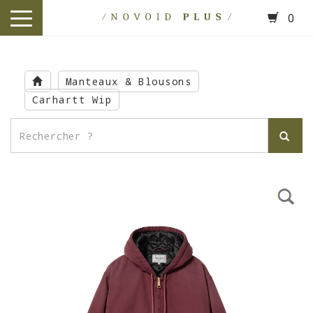
0
toggle
navigation
Skip
to
Manteaux & Blousons
main
Carhartt Wip
content