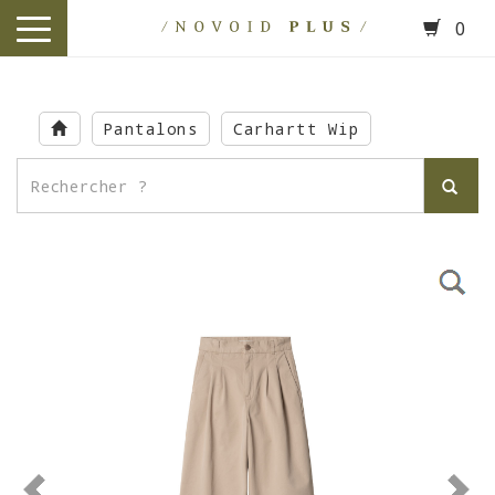
0
toggle
navigation
Skip
to
Pantalons
Carhartt Wip
main
content