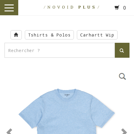
0
toggle
navigation
Skip
to
Tshirts & Polos
Carhartt Wip
main
content