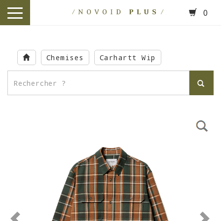
0
toggle
navigation
Skip
to
Chemises
Carhartt Wip
main
content