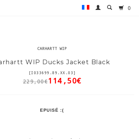
0
CARHARTT WIP
arhartt WIP Ducks Jacket Black
[I033699.89.XX.03]
114,50€
229,00€
EPUISÉ :(