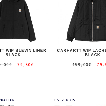
T WIP BLEVIN LINER
CARHARTT WIP LACH
BLACK
BLACK
9,00€
79,50€
159,00€
79,
RMATIONS
SUIVEZ NOUS
Boutiques