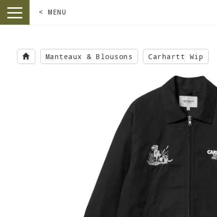
< MENU
toggle
navigation
Skip
to
Manteaux & Blousons
Carhartt Wip
main
content