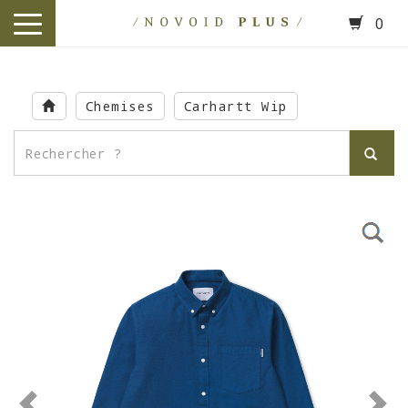
0
toggle
navigation
Skip
to
Chemises
Carhartt Wip
main
content