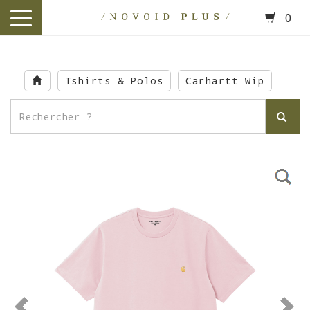
0
toggle
navigation
Skip
to
Tshirts & Polos
Carhartt Wip
main
content