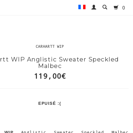
0
CARHARTT WIP
rtt WIP Anglistic Sweater Speckled
Malbec
119,00€
EPUISÉ :(
Anglistic Sweater Speckled Malbec
 WIP