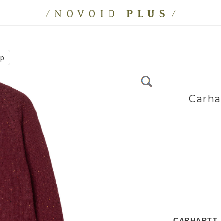
ip
Carha
CARHARTT