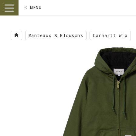
< MENU
toggle
navigation
Skip
to
Manteaux & Blousons
Carhartt Wip
main
content