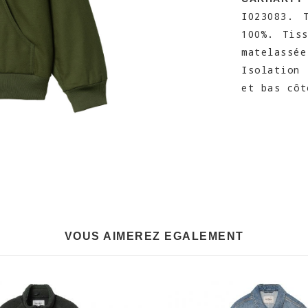
I023083. 
100%. Tis
matelassé
Isolation
et bas côt
VOUS AIMEREZ EGALEMENT