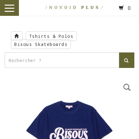
0
toggle
navigation
Skip
to
Tshirts & Polos
main
Bisous Skateboards
content