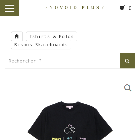
0
toggle
navigation
Skip
to
Tshirts & Polos
main
Bisous Skateboards
content