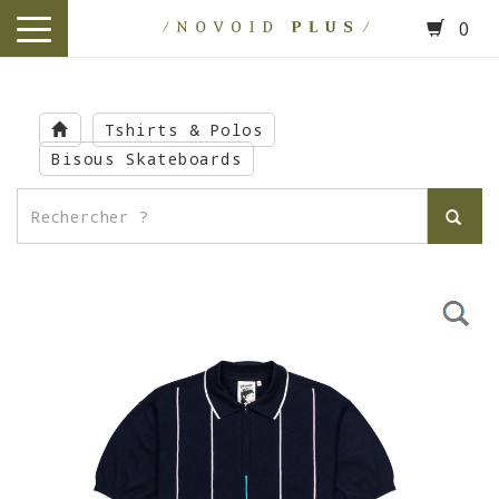
0
toggle
navigation
Skip
to
Tshirts & Polos
main
Bisous Skateboards
content