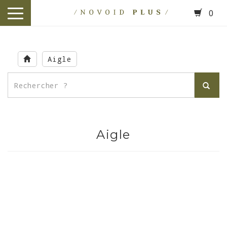
0
toggle
navigation
Skip
to
Aigle
main
content
Aigle
.