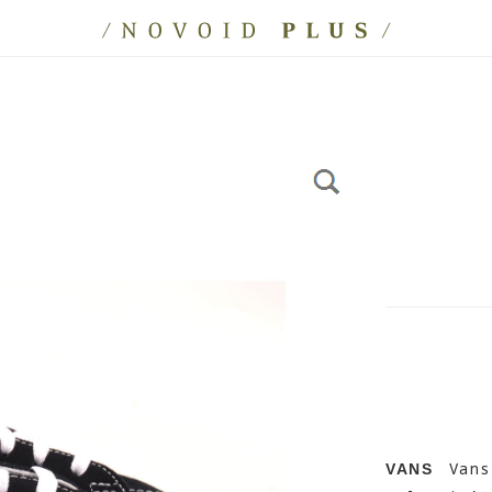
Vans 
VANS