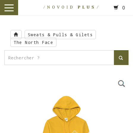
0
toggle
navigation
Skip
to
Sweats & Pulls & Gilets
main
The North Face
content