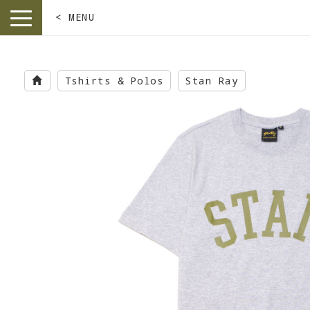
< MENU
toggle
navigation
Skip
to
Tshirts & Polos
Stan Ray
main
content