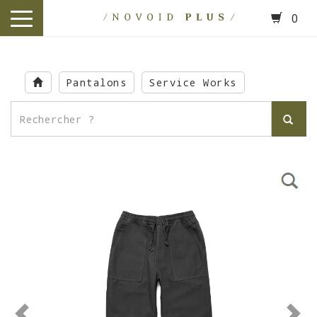
0
toggle
navigation
Skip
to
Pantalons
Service Works
main
content