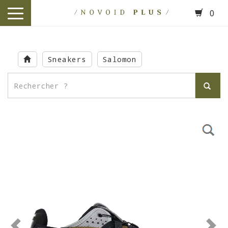
0
toggle
navigation
Skip
to
Sneakers
Salomon
main
content