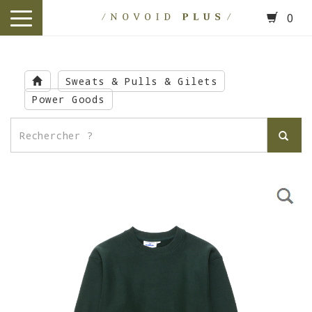
0
toggle
navigation
Skip
to
Sweats & Pulls & Gilets
main
Power Goods
content