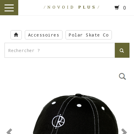
0
toggle
navigation
Skip
to
Accessoires
Polar Skate Co
main
content