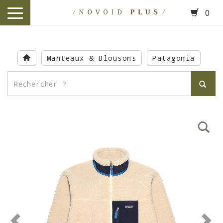
0
toggle
navigation
Skip
to
Manteaux & Blousons
Patagonia
main
content