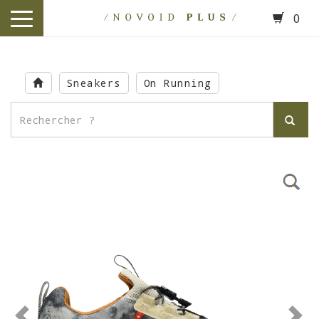
0
toggle
navigation
Skip
to
Sneakers
On Running
main
content