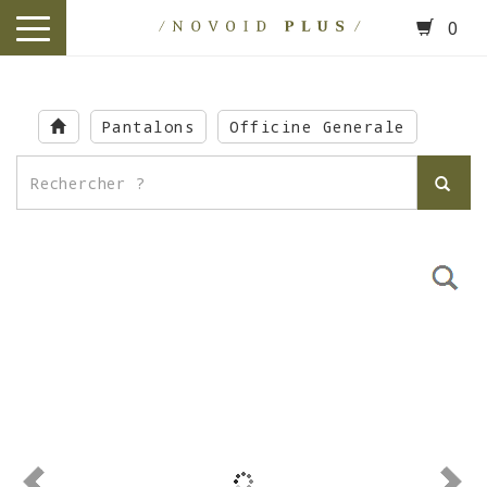
0
toggle
navigation
Skip
to
Pantalons
Officine Generale
main
content