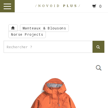
0
toggle
navigation
Skip
to
Manteaux & Blousons
main
Norse Projects
content