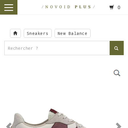
0
toggle
navigation
Skip
to
Sneakers
New Balance
main
content