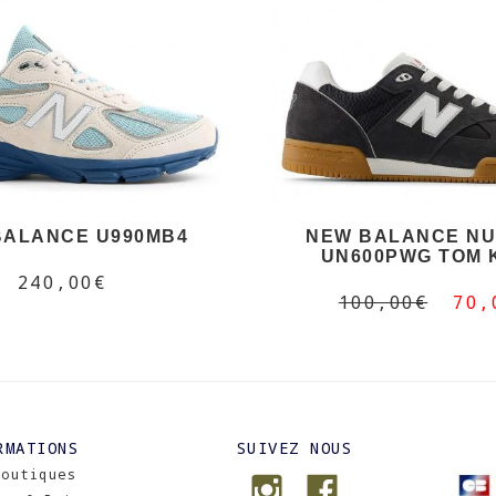
BALANCE U990MB4
NEW BALANCE NU
UN600PWG TOM 
240,00€
100,00€
70,
RMATIONS
SUIVEZ NOUS
Boutiques