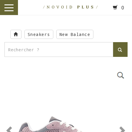
0
toggle
navigation
Skip
to
Sneakers
New Balance
main
content