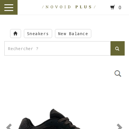
0
toggle
navigation
Skip
to
Sneakers
New Balance
main
content