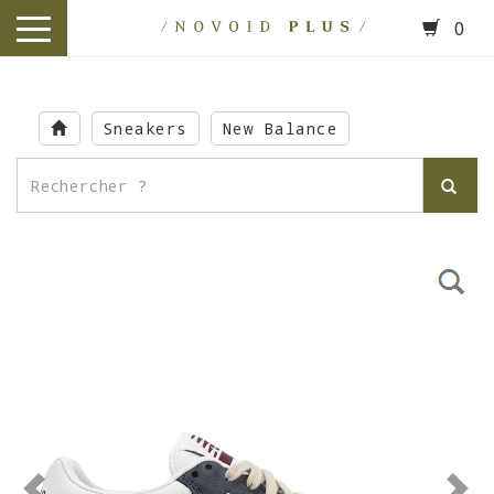
0
toggle
navigation
Skip
to
Sneakers
New Balance
main
content