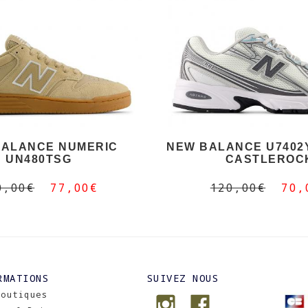
BALANCE NUMERIC
NEW BALANCE U7402Y
UN480TSG
CASTLEROC
0,00€
77,00€
120,00€
70,
RMATIONS
SUIVEZ NOUS
Boutiques