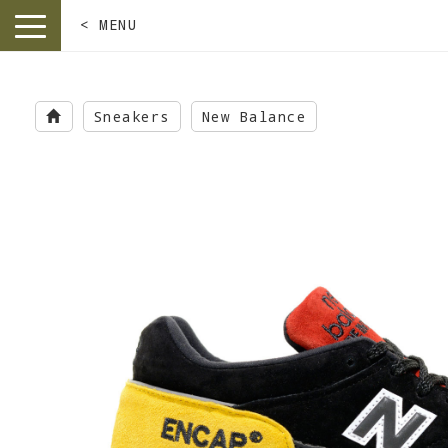
< MENU
toggle
navigation
Skip
to
Sneakers
New Balance
main
content