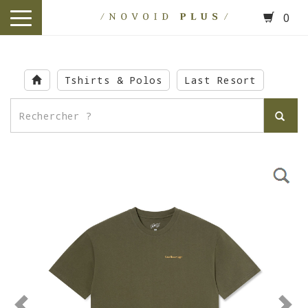
0
toggle
navigation
Skip
to
Tshirts & Polos
Last Resort
main
content