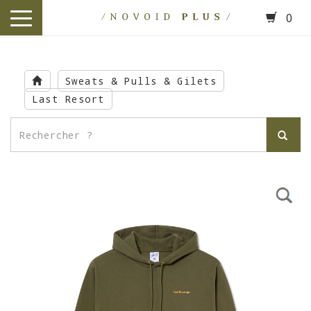
0
toggle
navigation
Skip
to
Sweats & Pulls & Gilets
main
Last Resort
content