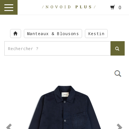
0
toggle
navigation
Skip
to
Manteaux & Blousons
Kestin
main
content