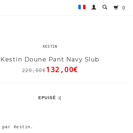
0
KESTIN
Kestin Doune Pant Navy Slub
132,00€
220,00€
EPUISÉ :(
 par Kestin.