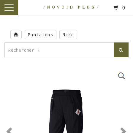
0
toggle
navigation
Skip
to
Pantalons
Nike
main
content