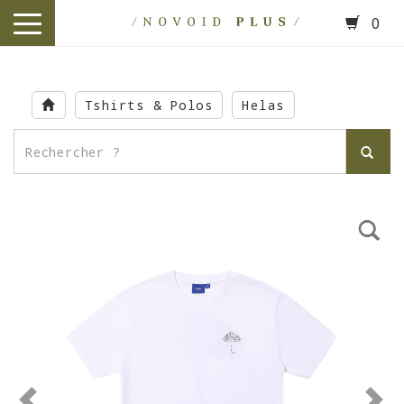
0
toggle
navigation
Skip
to
Tshirts & Polos
Helas
main
content