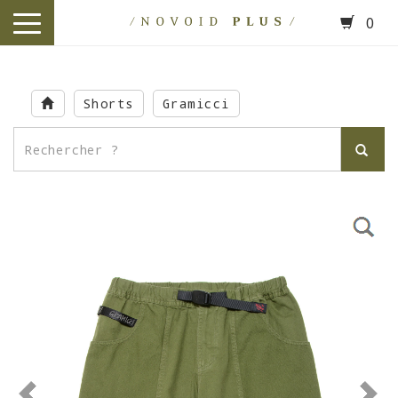
0
toggle
navigation
Skip
to
Shorts
Gramicci
main
content