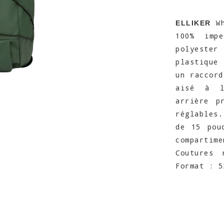
Wh
ELLIKER
100% imp
polyeste
plastique
un raccord
aisé à l'
arrière p
réglables.
de 15 pou
compartim
Coutures 
Format : 5