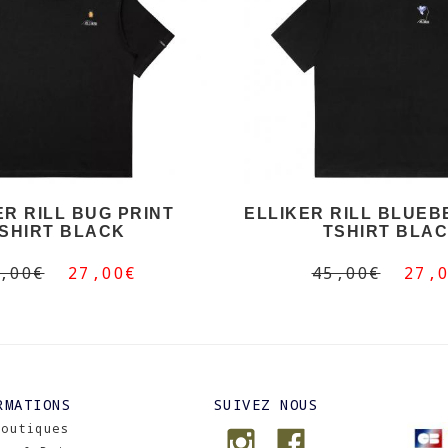
ER RILL BUG PRINT
ELLIKER RILL BLUEB
SHIRT BLACK
TSHIRT BLA
,00€
27,00€
45,00€
27,
RMATIONS
SUIVEZ NOUS
Boutiques