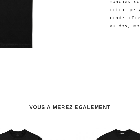
manches c
coton pei
ronde côt
au dos, mo
VOUS AIMEREZ EGALEMENT