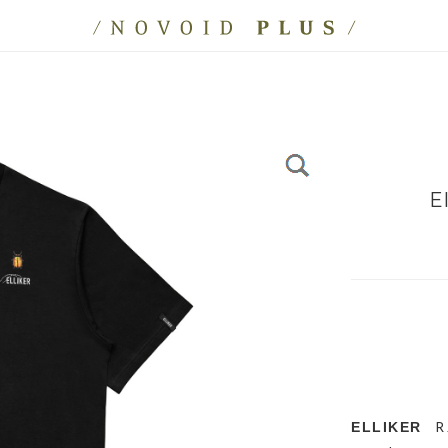
E
Ri
ELLIKER