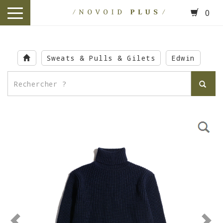
0
toggle
navigation
Skip
to
Sweats & Pulls & Gilets
Edwin
main
content