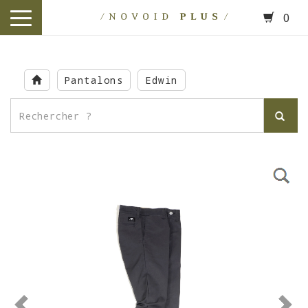
0
toggle
navigation
Skip
to
Pantalons
Edwin
main
content