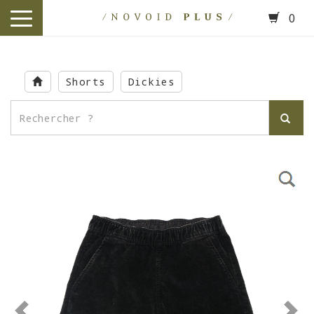
0
toggle
navigation
Skip
to
Shorts
Dickies
main
content