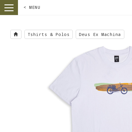
< MENU
toggle
navigation
Skip
to
Tshirts & Polos
Deus Ex Machina
main
content