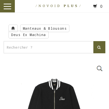
0
toggle
navigation
Skip
to
Manteaux & Blousons
main
Deus Ex Machina
content