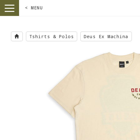
< MENU
toggle
navigation
Skip
to
Tshirts & Polos
Deus Ex Machina
main
content