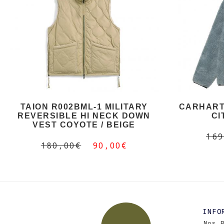
TAION R002BML-1 MILITARY
CARHARTT
REVERSIBLE HI NECK DOWN
CI
VEST COYOTE / BEIGE
169
180,00€
90,00€
INFO
Nos 