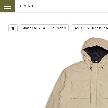
< MENU
toggle
navigation
Skip
to
Manteaux & Blousons
Deus Ex Machin
main
content