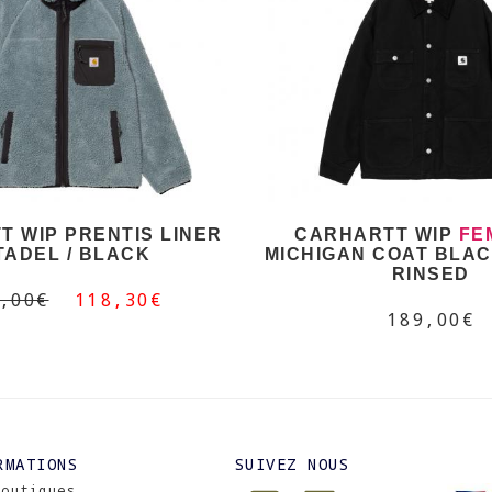
 WIP PRENTIS LINER
CARHARTT WIP
FE
TADEL / BLACK
MICHIGAN COAT BLAC
RINSED
,00€
118,30€
189,00€
RMATIONS
SUIVEZ NOUS
Boutiques